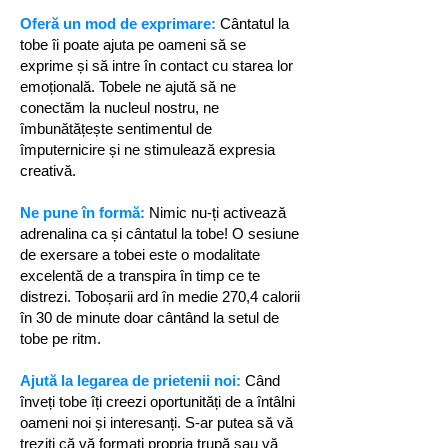
Oferă un mod de exprimare:
Cântatul la
tobe îi poate ajuta pe oameni să se
exprime și să intre în contact cu starea lor
emoțională. Tobele ne ajută să ne
conectăm la nucleul nostru, ne
îmbunătățește sentimentul de
împuternicire și ne stimulează expresia
creativă.
Ne pune în formă:
Nimic nu-ți activează
adrenalina ca și cântatul la tobe! O sesiune
de exersare a tobei este o modalitate
excelentă de a transpira în timp ce te
distrezi. Toboșarii ard în medie 270,4 calorii
în 30 de minute doar cântând la setul de
tobe pe ritm.
Ajută la legarea de prietenii noi:
Când
înveți tobe îți creezi oportunități de a întâlni
oameni noi și interesanți. S-ar putea să vă
treziți că vă formați propria trupă sau vă