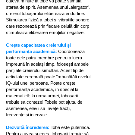
câteva minute la tobe vă poate stimula
starea de spirit. Asemenea unui „alergator”,
creierul toboșarului eliberează endorfine.
Stimularea fizică a tobei și vibrațiile sonore
care rezonează prin fiecare celulă din corp
stimulează eliberarea emoțiilor negative.
Crește capacitatea creierului și
performanța academică:
Coordonează
toate cele patru membre pentru a lucra
împreună în același timp, folosești ambele
părți ale creierului simultan. Acest tip de
activitate cerebrală poate îmbunătăți nivelul
IQ-ului unei persoane. Poate crește
performanța academică, în special la
matematică; la urma urmei, toboșarii
trebuie sa conteze! Tobele pot ajuta, de
asemenea, elevii să învețe fracții,
frecvențe și intervale.
Dezvoltă încrederea:
Toba este puternică.
Pentru a avea succes, toboșarii trebuie să