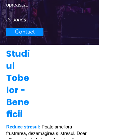
oprească.
Jo Jones
Contact
Studi
ul
Tobe
lor -
Bene
ficii
Reduce stresul:
Poate ameliora
frustrarea, dezamăgirea și stresul. Doar