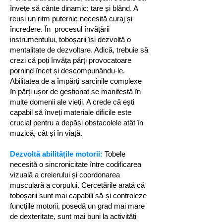
învețe să cânte dinamic: tare și blând. A
reusi un ritm puternic necesită curaj și
încredere. În procesul învățării
instrumentului, toboșarii își dezvoltă o
mentalitate de dezvoltare. Adică, trebuie să
crezi că poți învăța părți provocatoare
pornind încet și descompunându-le.
Abilitatea de a împărți sarcinile complexe
în părți ușor de gestionat se manifestă în
multe domenii ale vieții. A crede că ești
capabil să înveți materiale dificile este
crucial pentru a depăși obstacolele atât în ​​
muzică, cât și în viață.
Dezvoltă abilitățile motorii:
Tobele
necesită o sincronicitate între codificarea
vizuală a creierului și coordonarea
musculară a corpului. Cercetările arată că
toboșarii sunt mai capabili să-și controleze
funcțiile motorii, posedă un grad mai mare
de dexteritate, sunt mai buni la activități