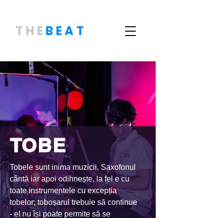
THE
BEAT
TOBE
Tobele sunt inima muzicii. Saxofonul
cântă iar apoi odihnește, la fel e cu
toate instrumentele cu excepția
tobelor; toboșarul trebuie să continue
- el nu își poate permite să se