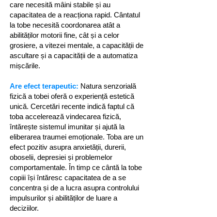
care necesită mâini stabile și au
capacitatea de a reacționa rapid. Cântatul
la tobe necesită coordonarea atât a
abilităților motorii fine, cât și a celor
grosiere, a vitezei mentale, a capacității de
ascultare și a capacității de a automatiza
mișcările.
Are efect terapeutic:
Natura senzorială
fizică a tobei oferă o experiență estetică
unică. Cercetări recente indică faptul că
toba accelerează vindecarea fizică,
întărește sistemul imunitar și ajută la
eliberarea traumei emoționale. Toba are un
efect pozitiv asupra anxietății, durerii,
oboselii, depresiei și problemelor
comportamentale. În timp ce cântă la tobe
copiii își întăresc capacitatea de a se
concentra și de a lucra asupra controlului
impulsurilor și abilităților de luare a
deciziilor.