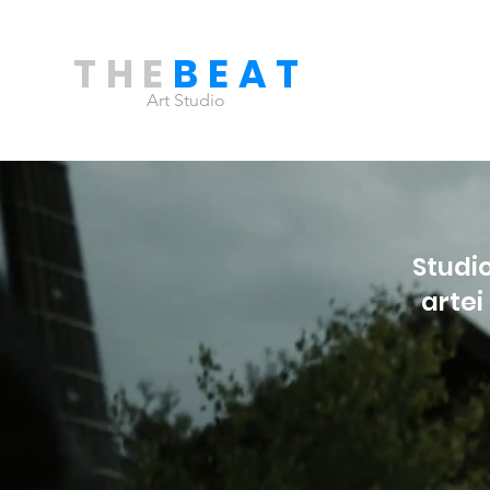
THE
BEAT
Art Studio
Studio
artei 