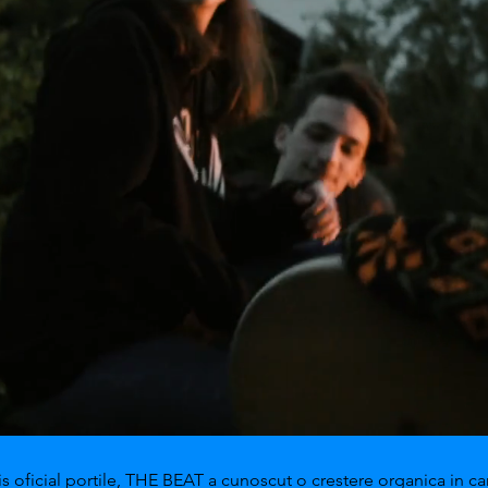
s oficial portile, THE BEAT a cunoscut o crestere organica in can