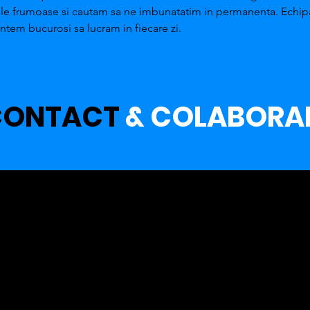
ele frumoase si cautam sa ne imbunatatim in permanenta. Echip
tem bucurosi sa lucram in fiecare zi.
CONTACT
& COLABORA