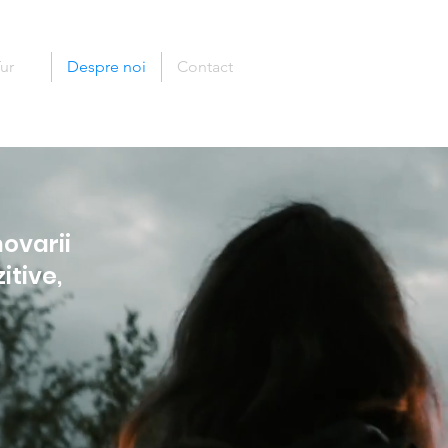
ur
Despre noi
Contact
ovarii
zitive,