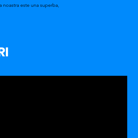
a noastra este una superba,
RI